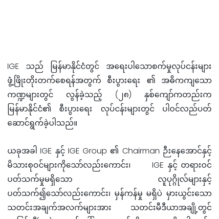
IGE သည် မြန်မာနိုင်ငံတွင် အရေးပါသောစက်မှုလုပ်ငန်းများ
ဖွံ့ဖြိုးတိုးတက်စေရန်အတွက် စီးပွားရေး ၏ အဓိကကျသော
ကဏ္ဍများတွင် လွန်ခဲ့သည့် (၂
၈
) နှစ်
ကျော်
ကတည်းက
မြန်မာနိုင်ငံ၏ စီးပွားရေး လုပ်ငန်းများတွင် ပါ
ဝ
င်လည်ပတ်
ဆောင်ရွက်ခဲ့ပါသည်။
ယခုအခါ IGE နှင့် IGE Group ၏ Chairman ဉီးနေအောင်
နှင့်
မိသားစုဝင်များ
ကိုသော်လည်းကောင်း၊
IGE
နှင့် တရားဝင်
ပတ်သက်မှုမရှိသော လူပု
ဂ
္ဂိုလ်များနှင့်
ပတ်သက်
၍
သော်လည်းကောင်း၊ မှန်ကန်မှု
မရှိပဲ မှားယွင်းသော
သတင်းအချက်အလက်များအား သတင်း
မီဒီယာ
အချို့
တွင်